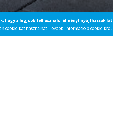
Groupama Aréna
Budapest
k, hogy a legjobb felhasználói élményt nyújthassuk lá
yen cookie-kat használhat.
További információ a cookie-król.
ARÉNA
dionépítési program első állomása, melyben
ac
 Az acélszerkezetek gyártása és szerelése melle
 vállaltunk. Az FTC Stadion sikeres kivitelezése
ekben is meghatározó és gyakran megkerülhetet
b mint 22.000-es férőhelyével az ország másodi