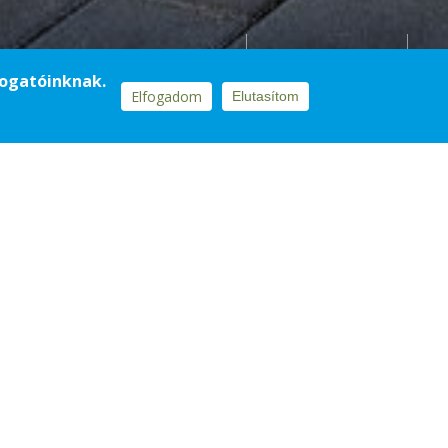
13.000 m² rib-roof
2013
togatóinknak.
Elfogadom
Elutasítom
élszerkezet
i szaktudásunknak
tt a tetőhéjalás és
 volt az első mérföldkő, melynek
len szerep jutott szaktudásunknak és
k legnagyobb futball stadionjaként