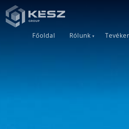
Ugrás
a
tartalomra
Főoldal
Rólunk
Tevéke