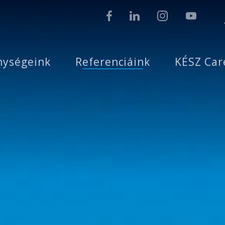
nységeink
Referenciáink
KÉSZ Car