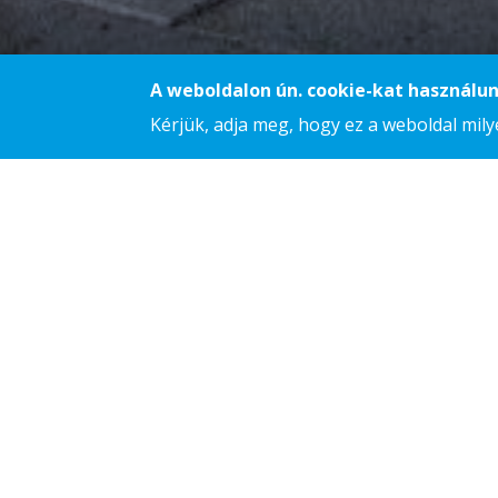
A weboldalon ún. cookie-kat használun
Kérjük, adja meg, hogy ez a weboldal mil
GROUPAMA 
A Groupama Aréna a magyarországi sta
köszönhetően vett részt a KÉSZ Csoport.
homlokzatképzésben is jelentős szerepet
köszönhetően a későbbi stadionépítés
erőforrásainknak. A létesítményt a töb