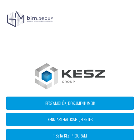
Footer
BESZÁMOLÓK, DOKUMENTUMOK
block
FENNTARTHATÓSÁGI JELENTÉS
menü
TISZTA KÉZ PROGRAM