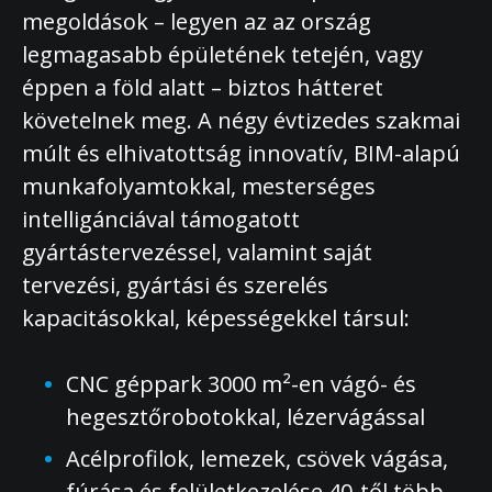
megoldások – legyen az az ország
legmagasabb épületének tetején, vagy
éppen a föld alatt – biztos hátteret
követelnek meg. A négy évtizedes szakmai
múlt és elhivatottság innovatív, BIM-alapú
munkafolyamtokkal, mesterséges
intelligánciával támogatott
gyártástervezéssel, valamint saját
tervezési, gyártási és szerelés
kapacitásokkal, képességekkel társul:
CNC géppark 3000 m²-en vágó- és
hegesztőrobotokkal, lézervágással
Acélprofilok, lemezek, csövek vágása,
fúrása és felületkezelése 40-től több