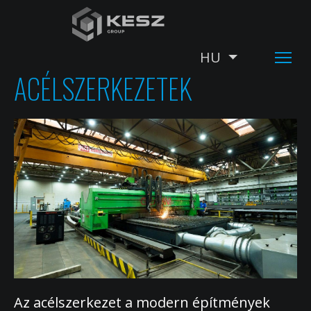
Ugrás
a
tartalomra
HU
További műv
ACÉLSZERKEZETEK
Az acélszerkezet a modern építmények