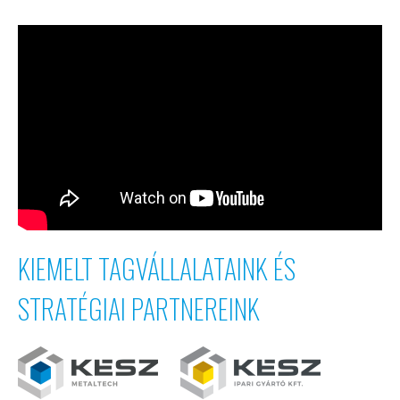
KIEMELT TAGVÁLLALATAINK ÉS
STRATÉGIAI PARTNEREINK