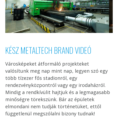
KÉSZ METALTECH BRAND VIDEÓ
Városképeket átformáló projekteket
valósítunk meg nap mint nap, legyen szó egy
több tízezer fős stadionról, egy
rendezvényközpontról vagy egy irodaházról.
Mindig a rendkívülit hajtjuk és a legmagasabb
minőségre törekszünk. Bár az épületek
elmondani nem tudják történetüket, ettől
függetlenül megszólalni bizony tudnak!