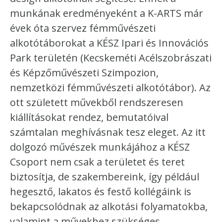
munkának eredményeként a K-ARTS már
évek óta szervez fémművészeti
alkotótáborokat a KÉSZ Ipari és Innovációs
Park területén (Kecskeméti Acélszobrászati
és Képzőművészeti Szimpozion,
nemzetközi fémművészeti alkotótábor). Az
ott született művekből rendszeresen
kiállításokat rendez, bemutatóival
számtalan meghívásnak tesz eleget. Az itt
dolgozó művészek munkájához a KÉSZ
Csoport nem csak a területet és teret
biztosítja, de szakembereink, így például
hegesztő, lakatos és festő kollégáink is
bekapcsolódnak az alkotási folyamatokba,
valamint a művekhez szükséges