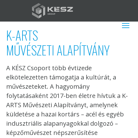
Ugrás
a
tartalomra
HU
További műv
K-ARTS
MŰVÉSZETI ALAPÍTVÁNY
A KÉSZ Csoport több évtizede
elkötelezetten támogatja a kultúrát, a
művészeteket. A hagyomány
folytatásaként 2017-ben életre hívtuk a K-
ARTS Művészeti Alapítványt, amelynek
küldetése a hazai kortárs – acél és egyéb
indusztriális alapanyagokkal dolgozó –
képzőművészet népszerűsítése