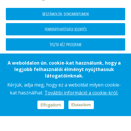
Footer
BESZÁMOLÓK, DOKUMENTUMOK
block
FENNTARTHATÓSÁGI JELENTÉS
menü
TISZTA KÉZ PROGRAM
ETIKAI KÓDEX
A weboldalon ún. cookie-kat használunk, hogy a
legjobb felhasználói élményt nyújthassuk
látogatóinknak.
Kérjük, adja meg, hogy ez a weboldal milyen cookie-
Footer
ADATKEZELÉSI TÁJÉKOZTATÓ
kat használhat.
További információ a cookie-król.
COOKIE TÁJÉKOZTATÓ
Elfogadom
IMPRESSZUM
Elutasítom
KAPCSOLAT
Copyright © 2018 - 2026 KÉSZ Csoport. Minden jog fenntartva
DESIGN BY POSITIVE ADAMSKY