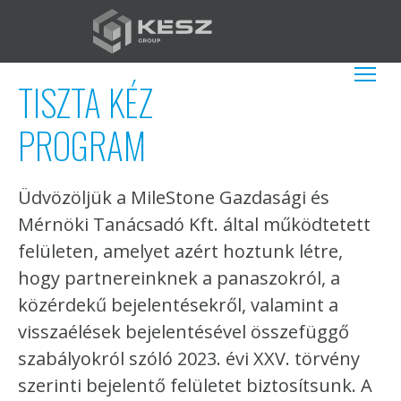
Ugrás
a
tartalomra
HU
További műv
TISZTA KÉZ
PROGRAM
Üdvözöljük a MileStone Gazdasági és
Mérnöki Tanácsadó Kft. által működtetett
felületen, amelyet azért hoztunk létre,
hogy partnereinknek a panaszokról, a
közérdekű bejelentésekről, valamint a
visszaélések bejelentésével összefüggő
szabályokról szóló 2023. évi XXV. törvény
szerinti bejelentő felületet biztosítsunk. A