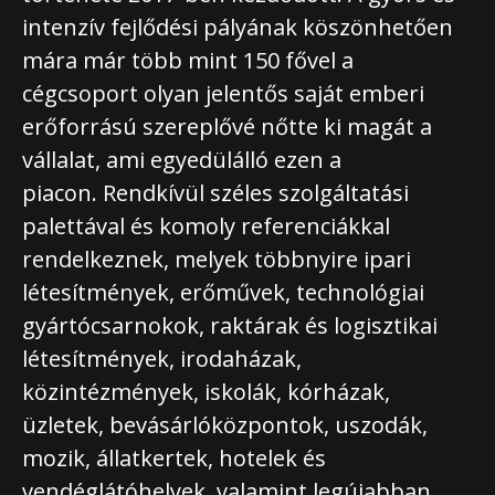
intenzív fejlődési pályának köszönhetően
mára már több mint 150 fővel a
cégcsoport olyan jelentős saját emberi
erőforrású szereplővé nőtte ki magát a
vállalat, ami egyedülálló ezen a
piacon. Rendkívül széles szolgáltatási
palettával és komoly referenciákkal
rendelkeznek, melyek többnyire ipari
létesítmények, erőművek, technológiai
gyártócsarnokok, raktárak és logisztikai
létesítmények, irodaházak,
közintézmények, iskolák, kórházak,
üzletek, bevásárlóközpontok, uszodák,
mozik, állatkertek, hotelek és
vendéglátóhelyek, valamint legújabban