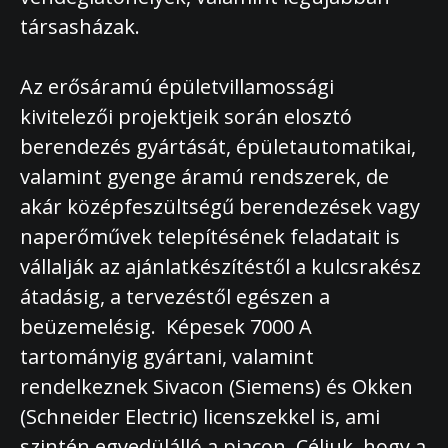
társasházak.
Az erősáramú épületvillamossági
kivitelezői projektjeik során elosztó
berendezés gyártását, épületautomatikai,
valamint gyenge áramú rendszerek, de
akár középfeszültségű berendezések vagy
naperőművek telepítésének feladatait is
vállalják az ajánlatkészítéstől a kulcsrakész
átadásig, a tervezéstől egészen a
beüzemelésig. Képesek 7000 A
tartományig gyártani, valamint
rendelkeznek Sivacon (Siemens) és Okken
(Schneider Electric) licenszekkel is, ami
szintén egyedülálló a piacon. Céljuk, hogy a