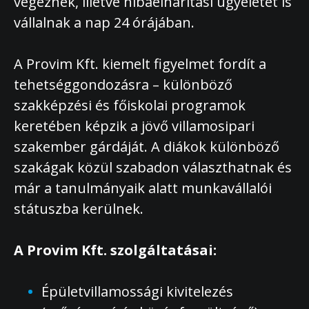
végeznek, illetve hibaelhárítási ügyeletet is
vállalnak a nap 24 órájában.
A Provim Kft. kiemelt figyelmet fordít a
tehetséggondozásra – különböző
szakképzési és főiskolai programok
keretében képzik a jövő villamosipari
szakember gárdáját. A diákok különböző
szakágak közül szabadon választhatnak és
már a tanulmányaik alatt munkavállalói
státuszba kerülnek.
A Provim Kft. szolgáltatásai:
Épületvillamossági kivitelezés