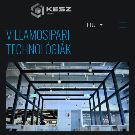
Ugrás
a
tartalomra
HU
További műv
VILLAMOSIPARI
TECHNOLÓGIÁK