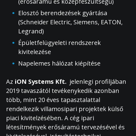
(erősáramú és középfeszültségű)
Elosztó berendezések gyártása
(Schneider Electric, Siemens, EATON,
Legrand)
Épületfelügyeleti rendszerek
kivitelezése
Napelemes hálózat kiépítése
Az
iON Systems Kft.
jelenlegi profiljában
2019 tavaszától tevékenykedik azonban
több, mint 20 éves tapasztalattal
rendelkezik villamosipari projektek külső
piaci kivitelzésében. A cég ipari
létesítmények erősáramú tervezésével és