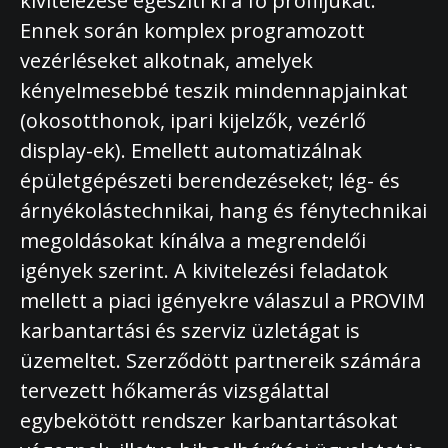
kivitelezése egészíti ki a fő profiljukat.
Ennek során komplex programozott
vezérléseket alkotnak, amelyek
kényelmesebbé teszik mindennapjainkat
(okosotthonok, ipari kijelzők, vezérlő
display-ek). Emellett automatizálnak
épületgépészeti berendezéseket; lég- és
árnyékolástechnikai, hang és fénytechnikai
megoldásokat kínálva a megrendelői
igények szerint. A kivitelezési feladatok
mellett a piaci igényekre válaszul a PROVIM
karbantartási és szerviz üzletágat is
üzemeltet. Szerződött partnereik számára
tervezett hőkamerás vizsgálattal
egybekötött rendszer karbantartásokat