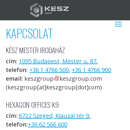
Ugrás
a
tartalomra
HU
További műv
KAPCSOLAT
KÉSZ MESTER IRODAHÁZ
cím:
1095 Budapest, Mester u. 87.
telefon:
+36 1 4766 500
,
+36 1 4766 900
email:
keszgroup
keszgroup.com
(keszgroup[at]keszgroup[dot]com)
HEXAGON OFFICES K9
cím:
6722 Szeged, Klauzál tér 9.
telefon:
+36 62 566 600