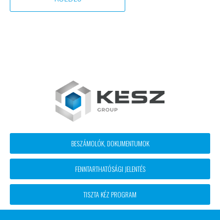
Footer
BESZÁMOLÓK, DOKUMENTUMOK
block
FENNTARTHATÓSÁGI JELENTÉS
menü
TISZTA KÉZ PROGRAM
ETIKAI KÓDEX