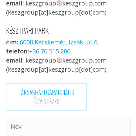
email:
keszgroup
keszgroup.com
(keszgroup[at]keszgroup[dot]com)
KÉSZ IPARI PARK
cím:
6000 Kecskemét, Izsáki út 6.
telefon:
+36 76 515 200
email:
keszgroup
keszgroup.com
(keszgroup[at]keszgroup[dot]com)
TÁRSASHÁZI GARANCIÁLIS
ÜGYINTÉZÉS
NÉV