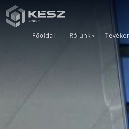
Ugrás
a
tartalomra
Főoldal
Rólunk
Tevéke