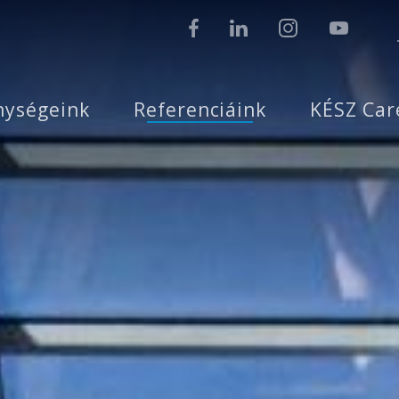
nységeink
Referenciáink
KÉSZ Car