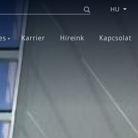
HU
Tová
es
Karrier
Híreink
Kapcsolat