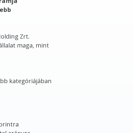
gramja
sebb
olding Zrt.
vállalat maga, mint
ebb kategóriájában
orintra