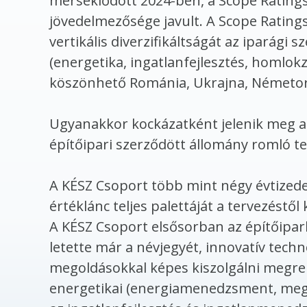
mérséklődött 2024-ben, a Scope Ratings
jövedelmezősége javult. A Scope Ratings
vertikális diverzifikáltságát az iparági
(energetika, ingatlanfejlesztés, homlokz
köszönhető Románia, Ukrajna, Németors
Ugyanakkor kockázatként jelenik meg az
építőipari szerződött állomány romló t
A KÉSZ Csoport több mint négy évtizede
értéklánc teljes palettáját a
tervezés
től
A KÉSZ Csoport elsősorban az építőipar
letette már a névjegyét, innovatív tech
megoldásokkal képes kiszolgálni megren
energetikai (energiamenedzsment, megúj