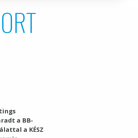
PORT
tings
aradt a BB-
gálattal a KÉSZ