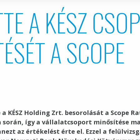
TE A KÉSZ CSO
TÉSÉT A SCOPE
e a KÉSZ Holding Zrt. besorolását a Scope Ra
a során, így a vállalatcsoport minősítése m
ezt az értékelést érte el. Ezzel a felülvizs