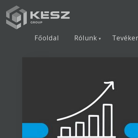
Ugrás
a
tartalomra
Főoldal
Rólunk
Tevéke