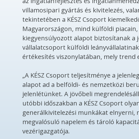
az ingatlanfejlesztés és
ingatlanmened
villamosipar
i gyártás és kivitelezés, va
tekintetében a KÉSZ Csoport kiemelkedő 
Magyarországon, mind külföldi piacain, 
kiegyensúlyozott alapot biztosítanak a
vállalatcsoport külföldi leányvállalatin
értékesítés viszonylatában, mely trend er
„A KÉSZ Csoport teljesítménye a jelenleg
alapot ad a belföldi- és nemzetközi ber
jelenlétünket. A jövőbeli megrendelésá
utóbbi időszakban a KÉSZ Csoport olya
generálkivitelezés
i munkákat elnyerni, 
megvalósuló
napelem
és tároló kapacit
vezérigazgatója.