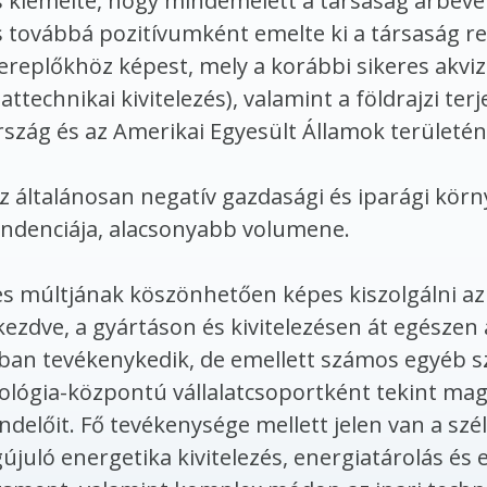
 kiemelte, hogy mindemelett a társaság árbevé
 továbbá pozitívumként emelte ki a társaság re
 szereplőkhöz képest, mely a korábbi sikeres akvi
attechnikai kivitelezés), valamint a földrajzi te
zág és az Amerikai Egyesült Államok területén
 általánosan negatív gazdasági és iparági körn
endenciája, alacsonyabb volumene.
s múltjának köszönhetően képes kiszolgálni az 
 kezdve, a gyártáson és kivitelezésen át egészen
ban tevékenykedik, de emellett számos egyéb s
nológia-központú vállalatcsoportként tekint mag
delőit. Fő tevékenysége mellett jelen van a sz
uló energetika kivitelezés, energiatárolás és 