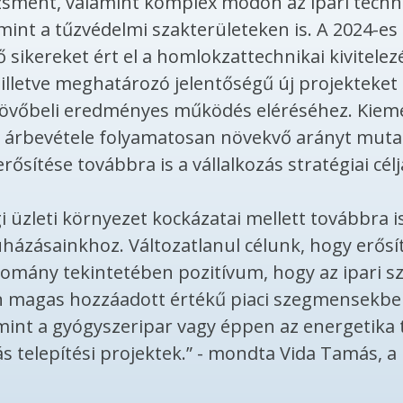
zsment
, valamint komplex módon az ipari techn
lamint a tűzvédelmi szakterületeken is. A 2024-es 
sikereket ért el a homlokzattechnikai kivitelez
illetve meghatározó jelentőségű új projekteket 
 jövőbeli eredményes működés eléréséhez. Kiem
ak árbevétele folyamatosan növekvő arányt mutat
ősítése továbbra is a vállalkozás stratégiai célj
i üzleti környezet kockázatai mellett továbbra is
uházásainkhoz. Változatlanul célunk, hogy erős
llomány tekintetében pozitívum, hogy az ipari s
n magas hozzáadott értékű piaci szegmensekbe
mint a gyógyszeripar vagy éppen az energetika 
ás telepítési projektek.” - mondta Vida Tamás, 