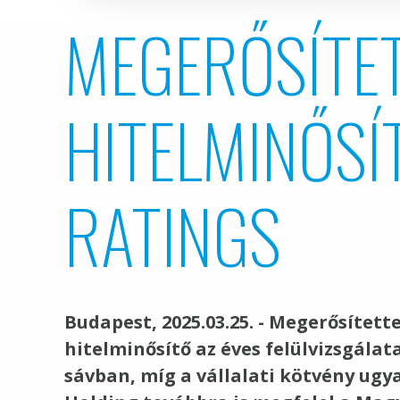
MEGERŐSÍTET
HITELMINŐSÍ
RATINGS
Budapest, 2025.03.25. - Megerősített
hitelminősítő az éves felülvizsgálat
sávban, míg a vállalati kötvény ugyan