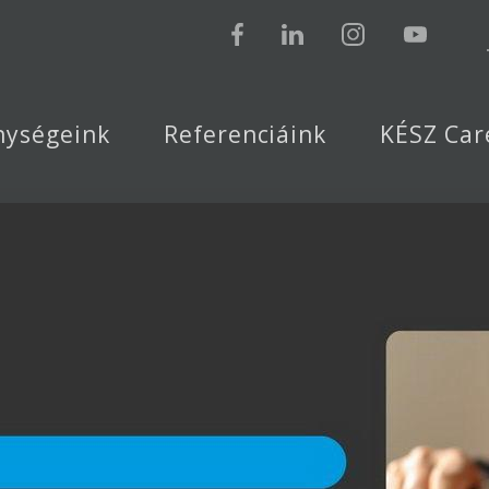
nységeink
Referenciáink
KÉSZ Car