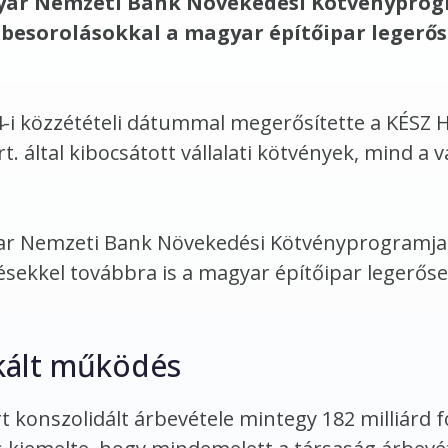
gyar Nemzeti Bank Növekedési Kötvénypro
a besorolásokkal a magyar építőipar legerő
i közzétételi dátummal megerősítette a KÉSZ H
. által kibocsátott vállalati kötvények, mind a 
yar Nemzeti Bank Növekedési Kötvényprogramja
ésekkel továbbra is a magyar építőipar legerős
fikált működés
t konszolidált árbevétele mintegy 182 milliárd f