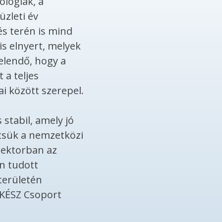
ológiák, a
üzleti év
és terén is mind
is elnyert, melyek
elendő, hogy a
 a teljes
ai között szerepel.
 stabil, amely jó
ítsük a nemzetközi
zektorban az
n tudott
területén
a KÉSZ Csoport