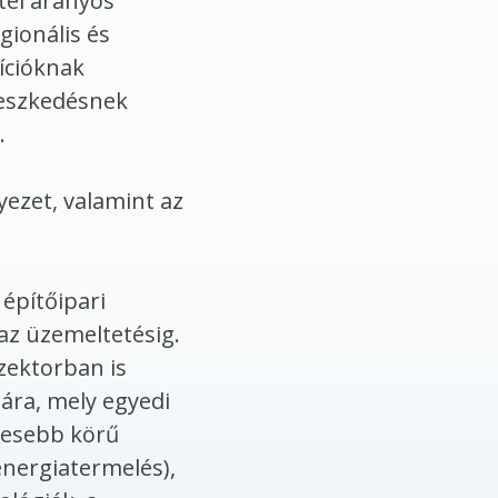
tel arányos
gionális és
zícióknak
rjeszkedésnek
.
yezet, valamint az
építőipari
 az üzemeltetésig.
zektorban is
ára, mely egyedi
élesebb körű
energiatermelés),