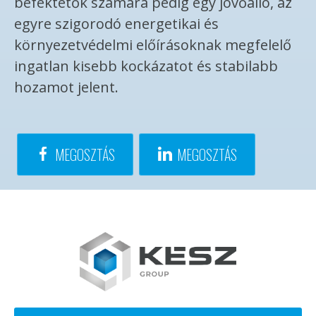
befektetők számára pedig egy jövőálló, az
egyre szigorodó energetikai és
környezetvédelmi előírásoknak megfelelő
ingatlan kisebb kockázatot és stabilabb
hozamot jelent.
MEGOSZTÁS
MEGOSZTÁS