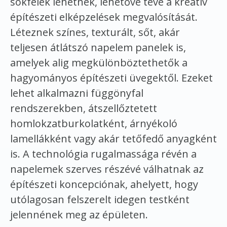
sokfélék lehetnek, lehetővé téve a kreatív
építészeti elképzelések megvalósítását.
Léteznek színes, texturált, sőt, akár
teljesen átlátszó napelem panelek is,
amelyek alig megkülönböztethetők a
hagyományos építészeti üvegektől. Ezeket
lehet alkalmazni függönyfal
rendszerekben, átszellőztetett
homlokzatburkolatként, árnyékoló
lamellákként vagy akár tetőfedő anyagként
is. A technológia rugalmassága révén a
napelemek szerves részévé válhatnak az
építészeti koncepciónak, ahelyett, hogy
utólagosan felszerelt idegen testként
jelennének meg az épületen.