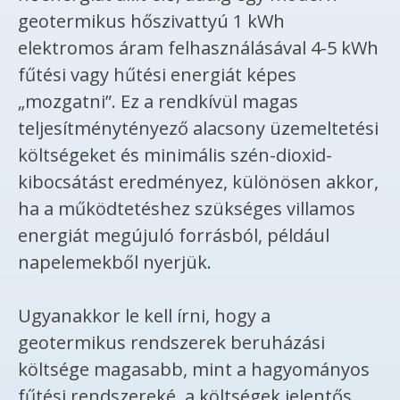
geotermikus hőszivattyú 1 kWh
elektromos áram felhasználásával 4-5 kWh
fűtési vagy hűtési energiát képes
„mozgatni”. Ez a rendkívül magas
teljesítménytényező alacsony üzemeltetési
költségeket és minimális szén-dioxid-
kibocsátást eredményez, különösen akkor,
ha a működtetéshez szükséges villamos
energiát megújuló forrásból, például
napelemekből nyerjük.
Ugyanakkor le kell írni, hogy a
geotermikus rendszerek beruházási
költsége magasabb, mint a hagyományos
fűtési rendszereké, a költségek jelentős