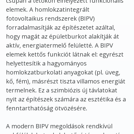
csupán a tetőkön elhelyezett funkcionális
elemek. A homlokzatintegrált
fotovoltaikus rendszerek (BIPV)
forradalmasítják az építészetet azáltal,
hogy magát az épületburkot alakítják át
aktív, energiatermelő felületté. A BIPV
elemek kettős funkciót látnak el: egyrészt
helyettesítik a hagyományos
homlokzatburkolat
i anyagokat (pl. üveg,
kő, fém), másrészt tiszta villamos energiát
termelnek. Ez a szimbiózis új távlatokat
nyit az építészek számára az esztétika és a
fenntarthatóság ötvözésére.
A modern BIPV megoldások rendkívül