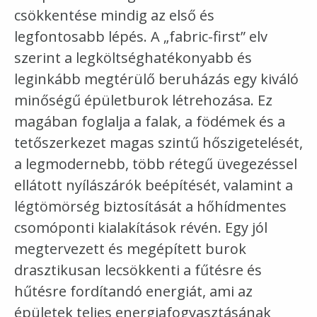
csökkentése mindig az első és
legfontosabb lépés. A „fabric-first” elv
szerint a legköltséghatékonyabb és
leginkább megtérülő beruházás egy kiváló
minőségű épületburok létrehozása. Ez
magában foglalja a falak, a födémek és a
tetőszerkezet magas szintű hőszigetelését,
a legmodernebb, több rétegű üvegezéssel
ellátott nyílászárók beépítését, valamint a
légtömörség biztosítását a hőhídmentes
csomóponti kialakítások révén. Egy jól
megtervezett és megépített burok
drasztikusan lecsökkenti a fűtésre és
hűtésre fordítandó energiát, ami az
épületek teljes energiafogyasztásának