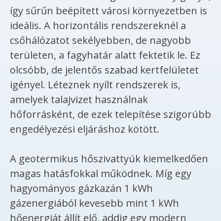
így sűrűn beépített városi környezetben is
ideális. A horizontális rendszereknél a
csőhálózatot sekélyebben, de nagyobb
területen, a fagyhatár alatt fektetik le. Ez
olcsóbb, de jelentős szabad kertfelületet
igényel. Léteznek nyílt rendszerek is,
amelyek talajvizet használnak
hőforrásként, de ezek telepítése szigorúbb
engedélyezési eljáráshoz kötött.
A geotermikus hőszivattyúk kiemelkedően
magas hatásfokkal működnek. Míg egy
hagyományos gázkazán 1 kWh
gázenergiából kevesebb mint 1 kWh
hőenergiát állít elő, addig egy modern