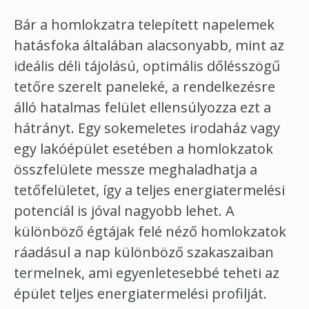
Bár a homlokzatra telepített napelemek
hatásfoka általában alacsonyabb, mint az
ideális déli tájolású, optimális dőlésszögű
tetőre szerelt paneleké, a rendelkezésre
álló hatalmas felület ellensúlyozza ezt a
hátrányt. Egy sokemeletes irodaház vagy
egy lakóépület esetében a homlokzatok
összfelülete messze meghaladhatja a
tetőfelületet, így a teljes energiatermelési
potenciál is jóval nagyobb lehet. A
különböző égtájak felé néző homlokzatok
ráadásul a nap különböző szakaszaiban
termelnek, ami egyenletesebbé teheti az
épület teljes energiatermelési profilját.