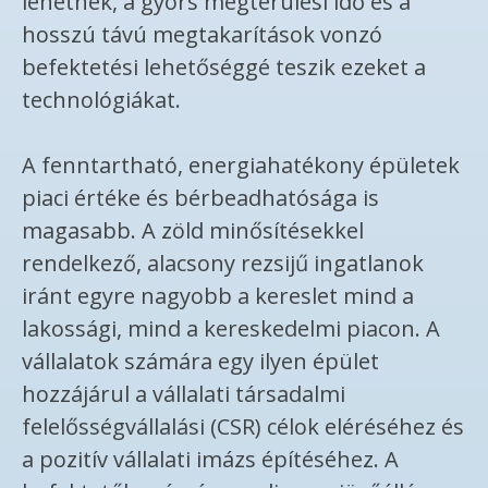
lehetnek, a gyors megtérülési idő és a
hosszú távú megtakarítások vonzó
befektetési lehetőséggé teszik ezeket a
technológiákat.
A fenntartható, energiahatékony épületek
piaci értéke és bérbeadhatósága is
magasabb. A zöld minősítésekkel
rendelkező, alacsony rezsijű ingatlanok
iránt egyre nagyobb a kereslet mind a
lakossági, mind a kereskedelmi piacon. A
vállalatok számára egy ilyen épület
hozzájárul a vállalati társadalmi
felelősségvállalási (CSR) célok eléréséhez és
a pozitív vállalati imázs építéséhez. A