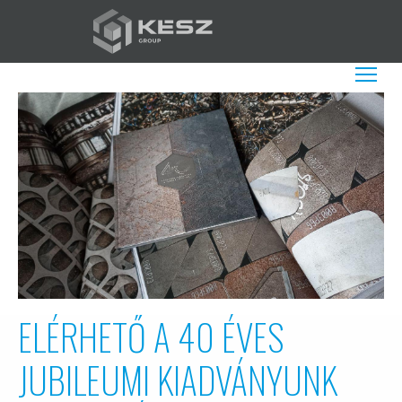
Ugrás
a
tartalomra
HU
További műv
ELÉRHETŐ A 40 ÉVES
JUBILEUMI KIADVÁNYUNK