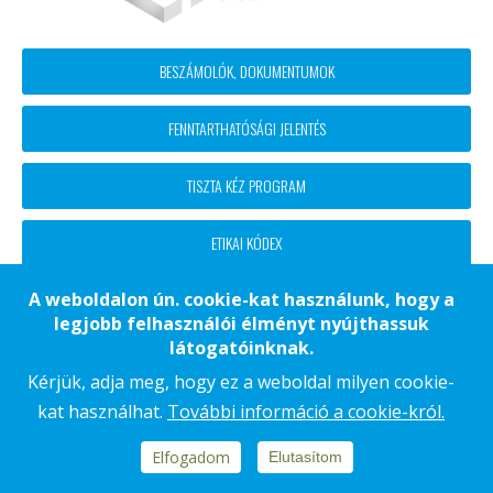
Footer
BESZÁMOLÓK, DOKUMENTUMOK
block
FENNTARTHATÓSÁGI JELENTÉS
menü
TISZTA KÉZ PROGRAM
ETIKAI KÓDEX
A weboldalon ún. cookie-kat használunk, hogy a
legjobb felhasználói élményt nyújthassuk
Footer
ADATKEZELÉSI TÁJÉKOZTATÓ
látogatóinknak.
COOKIE TÁJÉKOZTATÓ
Kérjük, adja meg, hogy ez a weboldal milyen cookie-
kat használhat.
További információ a cookie-król.
IMPRESSZUM
KAPCSOLAT
Elfogadom
Elutasítom
Copyright © 2018 - 2026 KÉSZ Csoport. Minden jog fenntartva