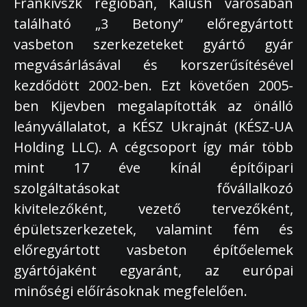
Frankivszk régióban, Kalush városában
található „3 Betony” előregyártott
vasbeton szerkezeteket gyártó gyár
megvásárlásával és korszerűsítésével
kezdődött 2002-ben. Ezt követően 2005-
ben Kijevben megalapították az önálló
leányvállalatot, a KÉSZ Ukrajnát (KÉSZ-UA
Holding LLC). A cégcsoport így már több
mint 17 éve kínál építőipari
szolgáltatásokat fővállalkozó
kivitelezőként, vezető tervezőként,
épületszerkezetek, valamint fém és
előregyártott vasbeton építőelemek
gyártójaként egyaránt, az európai
minőségi előírásoknak megfelelően.