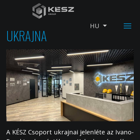
Ugrás
a
tartalomra
HU
További műv
UKRAJNA
A KÉSZ Csoport ukrajnai jelenléte az Ivano-