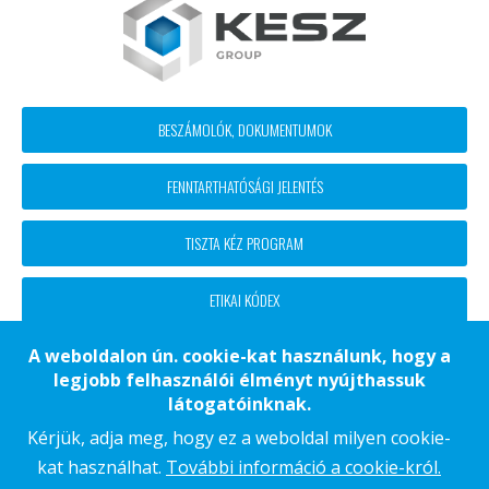
Footer
BESZÁMOLÓK, DOKUMENTUMOK
block
FENNTARTHATÓSÁGI JELENTÉS
menü
TISZTA KÉZ PROGRAM
ETIKAI KÓDEX
A weboldalon ún. cookie-kat használunk, hogy a
legjobb felhasználói élményt nyújthassuk
Footer
ADATKEZELÉSI TÁJÉKOZTATÓ
látogatóinknak.
COOKIE TÁJÉKOZTATÓ
Kérjük, adja meg, hogy ez a weboldal milyen cookie-
kat használhat.
További információ a cookie-król.
IMPRESSZUM