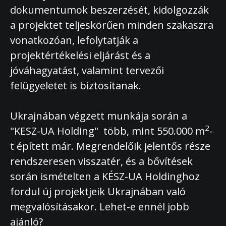
dokumentumok beszerzését, kidolgozzák
a projektet teljeskörűen minden szakaszra
vonatkozóan, lefolytatják a
projektértékelési eljárást és a
jóváhagyatást, valamint tervezői
felügyeletet is biztosítanak.
Ukrajnában végzett munkája során a
2
"KESZ-UA Holding" több, mint 550.000 m
-
t épített már. Megrendelőik jelentős része
rendszeresen visszatér, és a bővítések
során ismételten a KÉSZ-UA Holdinghoz
fordul új projektjeik Ukrajnában való
megvalósításakor. Lehet-e ennél jobb
ajánló?