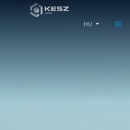
Ugrás
a
tartalomra
HU
További műv