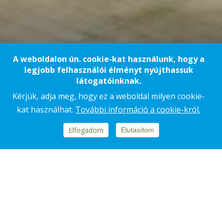
A weboldalon ún. cookie-kat használunk, hogy a
legjobb felhasználói élményt nyújthassuk
látogatóinknak.
Kérjük, adja meg, hogy ez a weboldal milyen cookie-
Újhartyán
70 00 m²
2019
kat használhat.
További információ a cookie-król.
Elfogadom
Elutasítom
REHAU GYÁR
A svájci központú Rehau magyarországi
gyárában a komplett elektromos
kivitelezés megvalósítása a KÉSZ Csoport