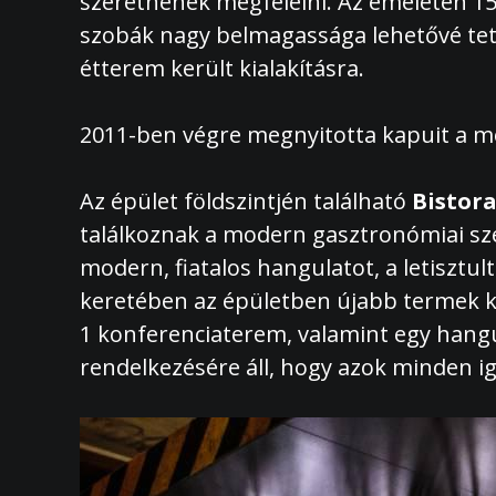
szeretnének megfelelni. Az emeleten 15 h
szobák nagy belmagassága lehetővé tette
étterem került kialakításra.
2011-ben végre megnyitotta kapuit a mo
Az épület földszintjén található
Bistor
találkoznak a modern gasztronómiai sze
modern, fiatalos hangulatot, a letisztu
keretében az épületben újabb termek ke
1 konferenciaterem, valamint egy hangu
rendelkezésére áll, hogy azok minden ig