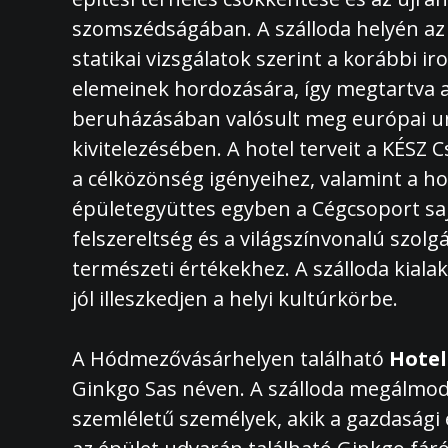
szomszédságában. A szálloda helyén az 
statikai vizsgálatok szerint a korábbi 
elemeinek hordozására, így megtartva az
beruházásában valósult meg európai uni
kivitelezésében. A hotel terveit a KÉSZ 
a célközönség igényeihez, valamint a ho
épületegyüttes egyben a Cégcsoport saj
felszereltség és a világszínvonalú szol
természeti értékekhez. A szálloda kialak
jól illeszkedjen a helyi kultúrkörbe.
A Hódmezővásárhelyen található
Hote
Ginkgo Sas néven. A szálloda megálmod
szemléletű személyek, akik a gazdasági 