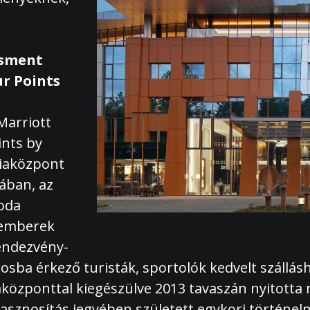
zsment
r Points
Marriott
ints by
iaközpont
ában, az
loda
temberek
rendezvény-
rosba érkező turisták, sportolók kedvelt szállá
aközponttal kiegészülve 2013 tavaszán nyitotta
hasznosítás jegyében született egykori történel