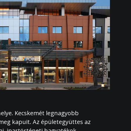
shelye. Kecskemét legnagyobb
 meg kapuit. Az épületegyüttes az
mi, ipartörténeti hagyatékok