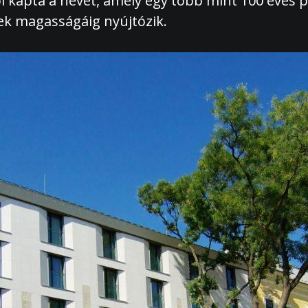
ól kapta a nevét, amely egy több mint 100 éves 
nek magasságáig nyújtózik.