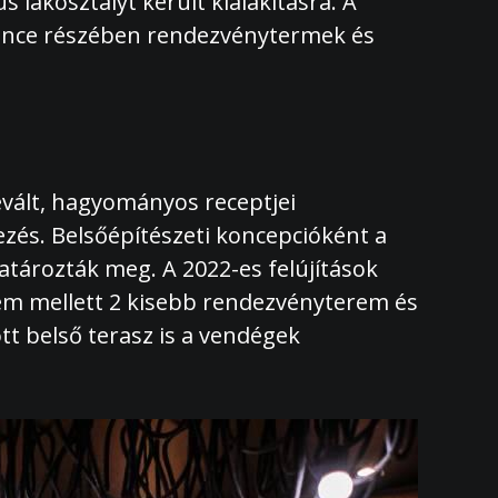
 lakosztályt került kialakításra. A
a pince részében rendezvénytermek és
ált, hagyományos receptjei
zés. Belsőépítészeti koncepcióként a
atározták meg. A 2022-es felújítások
rem mellett 2 kisebb rendezvényterem és
t belső terasz is a vendégek