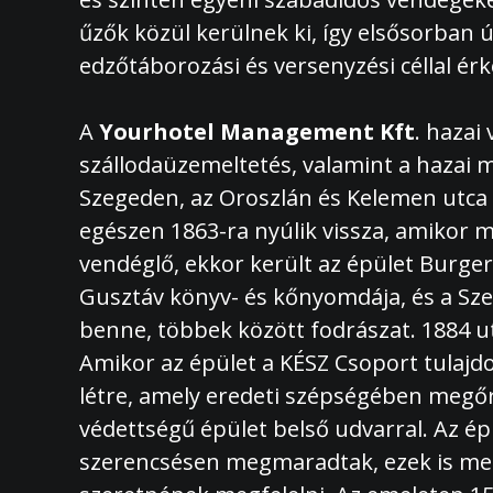
űzők közül kerülnek ki, így elsősorban
edzőtáborozási és versenyzési céllal é
A
Yourhotel Management Kft
. hazai
szállodaüzemeltetés, valamint a hazai m
Szegeden, az Oroszlán és Kelemen utca 
egészen 1863-ra nyúlik vissza, amikor
vendéglő, ekkor került az épület Burge
Gusztáv könyv- és kőnyomdája, és a Sze
benne, többek között fodrászat. 1884 u
Amikor az épület a KÉSZ Csoport tulajdo
létre, amely eredeti szépségében megőr
védettségű épület belső udvarral. Az ép
szerencsésen megmaradtak, ezek is megsz