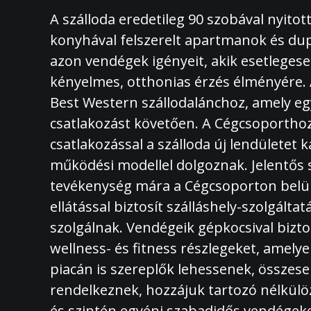
A szálloda eredetileg 90 szobával nyito
konyhával felszerelt apartmanok és dupla
azon vendégek igényeit, akik esetleges
kényelmes, otthonias érzés élményére. A
Best Western szállodalánchoz, amely eg
csatlakozást követően. A Cégcsoporthoz 
csatlakozással a szálloda új lendülete
működési modellel dolgoznak. Jelentős s
tevékenység mára a Cégcsoporton belül ke
ellátással biztosít szálláshely-szolgált
szolgálnak. Vendégeik gépkocsival bizt
wellness- és fitness részlegeket, amely
piacán is szereplők lehessenek, össze
rendelkeznek, hozzájuk tartozó nélkülö
és szintén egyéni szabadidős vendégeken