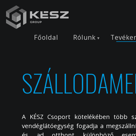
Ugrás
a
tartalomra
Főoldal
Rólunk
Tevéke
SZÁLLODAME
A KÉSZ Csoport kötelékében több sz
vendéglátóegység fogadja a megszállni
és ad otthont különböző esemé