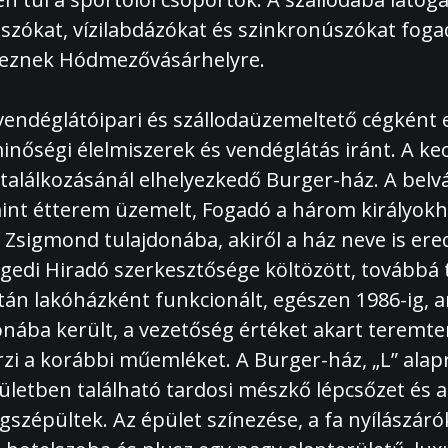
 úszókat, vízilabdázókat és szinkronúszókat fo
rkeznek Hódmezővásárhelyre.
 vendéglátóipari és szállodaüzemeltető cégként e
inőségi élelmiszerek és vendéglátás iránt. A ke
találkozásánál elhelyezkedő Burger-ház. A belv
 mint étterem üzemelt, Fogadó a három királyo
r Zsigmond tulajdonába, akiről a ház neve is er
gedi Hiradó szerkesztősége költözött, továbbá t
tán lakóházként funkcionált, egészen 1986-ig, 
nába került, a vezetőség értéket akart teremte
zi a korábbi műemléket. A Burger-ház, „L” ala
ületben található tardosi mészkő lépcsőzet és az
épültek. Az épület színezése, a fa nyílászárók