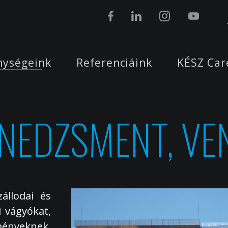
nységeink
Referenciáink
KÉSZ Car
NEDZSMENT, VE
állodai és
 vágyókat,
nyeknek,