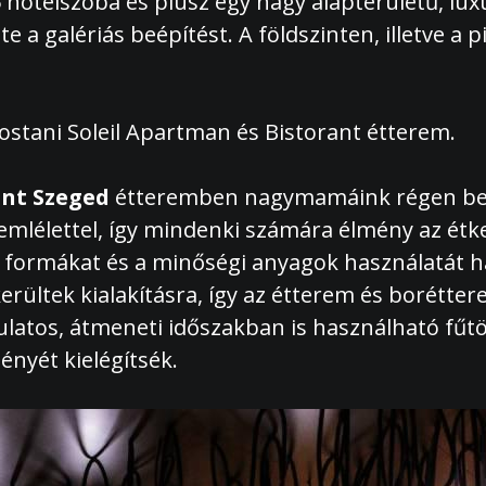
otelszoba és plusz egy nagy alapterületű, luxus
 a galériás beépítést. A földszinten, illetve 
stani Soleil Apartman és Bistorant étterem.
ant Szeged
étteremben nagymamáink régen bev
mlélettel, így mindenki számára élmény az étke
lt formákat és a minőségi anyagok használatát h
rültek kialakításra, így az étterem és borétte
latos, átmeneti időszakban is használható fűtöt
ényét kielégítsék.