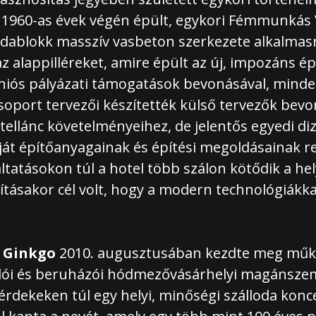
1960-as évek végén épült, egykori Fémmunkás Vá
irodablokk masszív vasbeton szerkezete alkalmas
 alappilléreket, amire épült az új, impozáns ép
ós pályázati támogatások bevonásával, mindeme
Csoport tervezői készítették külső tervezők bev
tellánc követelményeihez, de jelentős egyedi di
át építőanyagainak és építési megoldásainak re
gáltatásokon túl a hotel több szálon kötődik a 
ításakor cél volt, hogy a modern technológiákkal
l Ginkgo
2010. augusztusában kezdte meg műkö
ói és beruházói hódmezővásárhelyi magánszemél
érdekeken túl egy helyi, minőségi szálloda konc