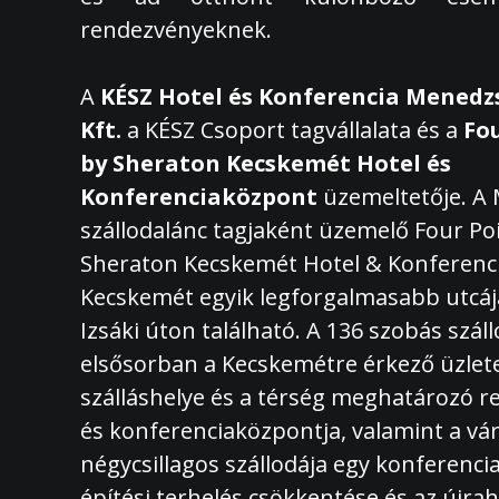
rendezvényeknek.
A
KÉSZ Hotel és Konferencia Mened
Kft.
a KÉSZ Csoport tagvállalata és a
Fou
by Sheraton Kecskemét Hotel és
Konferenciaközpont
üzemeltetője. A 
szállodalánc tagjaként üzemelő Four Po
Sheraton Kecskemét Hotel & Konferenc
Kecskemét egyik legforgalmasabb utcáj
Izsáki úton található. A 136 szobás szál
elsősorban a Kecskemétre érkező üzle
szálláshelye és a térség meghatározó 
és konferenciaközpontja, valamint a vá
négycsillagos szállodája egy konferenci
építési terhelés csökkentése és az újra