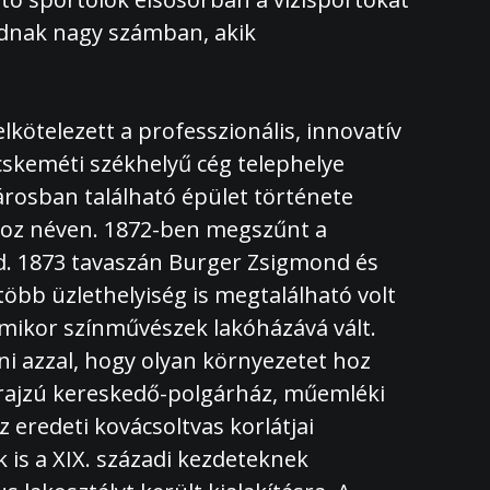
gadnak nagy számban, akik
lkötelezett a professzionális, innovatív
cskeméti székhelyű cég telephelye
árosban található épület története
khoz néven. 1872-ben megszűnt a
ed. 1873 tavaszán Burger Zsigmond és
öbb üzlethelyiség is megtalálható volt
amikor színművészek lakóházává vált.
ni azzal, hogy olyan környezetet hoz
prajzú kereskedő-polgárház, műemléki
 eredeti kovácsoltvas korlátjai
 is a XIX. századi kezdeteknek