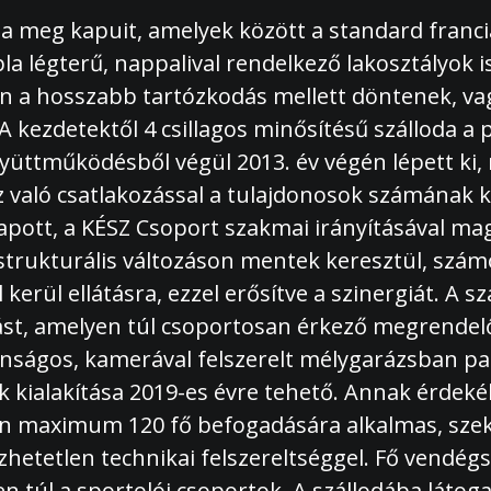
tta meg kapuit, amelyek között a standard fran
 légterű, nappalival rendelkező lakosztályok is
en a hosszabb tartózkodás mellett döntenek, v
 kezdetektől 4 csillagos minősítésű szálloda a 
yüttműködésből végül 2013. év végén lépett ki,
való csatlakozással a tulajdonosok számának kö
t kapott, a KÉSZ Csoport szakmai irányításával
trukturális változáson mentek keresztül, számos
rül ellátásra, ezzel erősítve a szinergiát. A sz
atást, amelyen túl csoportosan érkező megrendel
onságos, kamerával felszerelt mélygarázsban par
ek kialakítása 2019-es évre tehető. Annak érde
sen maximum 120 fő befogadására alkalmas, sz
zhetetlen technikai felszereltséggel. Fő vendég
 túl a sportolói csoportok. A szállodába látog