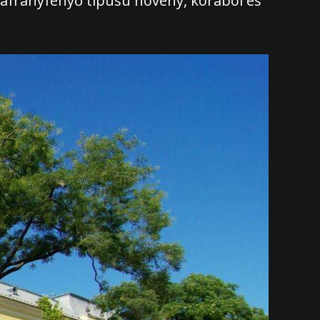
páfrányfenyő típusú növény, korából és