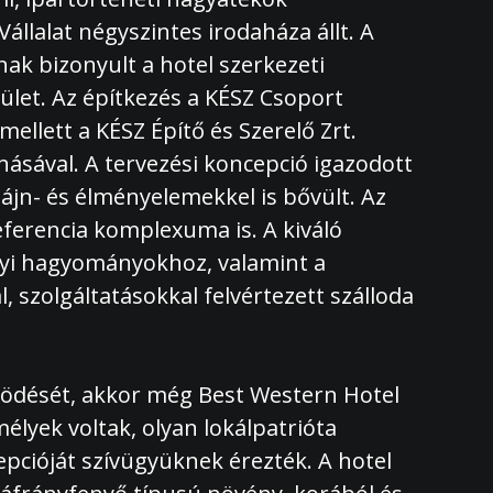
llalat négyszintes irodaháza állt. A
nak bizonyult a hotel szerkezeti
ület. Az építkezés a KÉSZ Csoport
llett a KÉSZ Építő és Szerelő Zrt.
onásával. A tervezési koncepció igazodott
zájn- és élményelemekkel is bővült. Az
ferencia komplexuma is. A kiváló
helyi hagyományokhoz, valamint a
, szolgáltatásokkal felvértezett szálloda
dését, akkor még Best Western Hotel
yek voltak, olyan lokálpatrióta
epcióját szívügyüknek érezték. A hotel