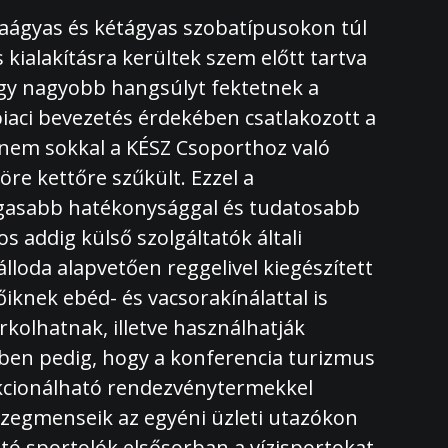
ciaágyas és kétágyas szobatípusokon túl
 kialakításra kerültek szem előtt tartva
agy nagyobb hangsúlyt fektetnek a
piaci bevezetés érdekében csatlakozott a
 nem sokkal a KÉSZ Csoporthoz való
re kettőre szűkült. Ezzel a
 magasabb hatékonysággal és tudatosabb
 addig külső szolgáltatók általi
álloda alapvetően reggelivel kiegészített
őiknek ebéd- és vacsorakínálattal is
kolhatnak, illetve használhatják
kében pedig, hogy a konferencia turizmus
ekcionálható rendezvénytermekkel
szegmenseik az egyéni üzleti utazókon
ató sportolók elsősorban a vízisportokat