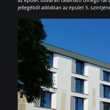
az épület udvarán található Ginkgo fár
jellegéből adódóan az épület 5. szintjé