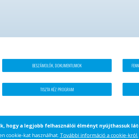
Footer
BESZÁMOLÓK, DOKUMENTUMOK
FENN
block
menü
TISZTA KÉZ PROGRAM
IMPRESSZUM
KAPCSOLAT
k, hogy a legjobb felhasználói élményt nyújthassuk lá
yen cookie-kat használhat.
További információ a cookie-król.