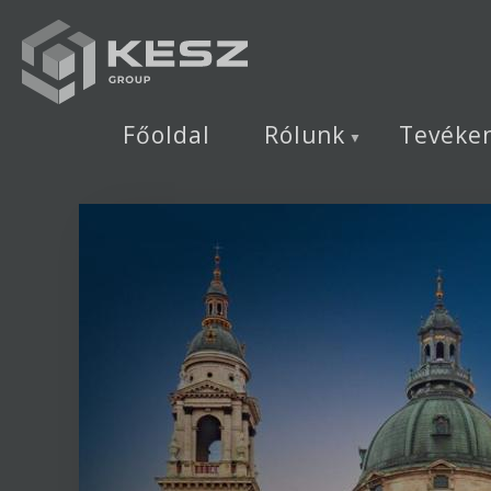
Ugrás
a
tartalomra
Főoldal
Rólunk
Tevéke