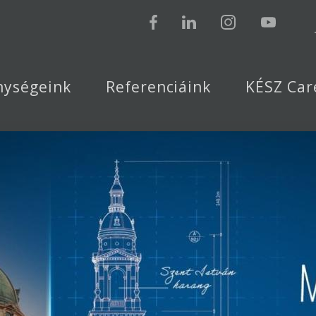
nységeink
Referenciáink
KÉSZ Car