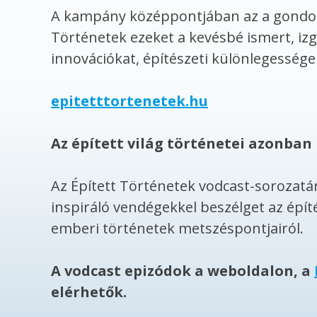
A kampány középpontjában az a gondolat
Történetek ezeket a kevésbé ismert, izg
innovációkat, építészeti különlegesség
epitetttortenetek.hu
Az épített világ történetei azonba
Az Épített Történetek vodcast-sorozatán
inspiráló vendégekkel beszélget az épít
emberi történetek metszéspontjairól.
A vodcast epizódok a weboldalon, a
elérhetők.