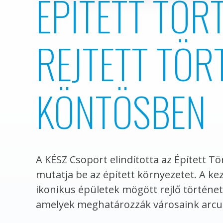
ÉPÍTETT TÖR
REJTETT TÖRT
KÖNTÖSBEN
A KÉSZ Csoport elindította az Épített T
mutatja be az épített környezetet. A k
ikonikus épületek mögött rejlő történ
amelyek meghatározzák városaink arcul