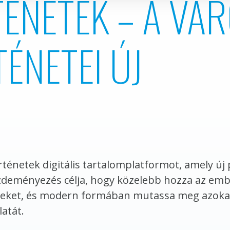
TÉNETEK – A VÁ
ÉNETEI ÚJ
örténetek digitális tartalomplatformot, amely új
ezdeményezés célja, hogy közelebb hozza az em
eteket, és modern formában mutassa meg azokat
atát.