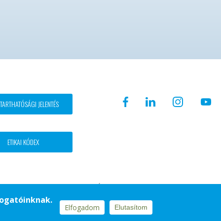
TARTHATÓSÁGI JELENTÉS
ETIKAI KÓDEX
Copyright © 2018 - 2026 KÉSZ Csoport. Minden jog fenntartva
DESIGN BY POSITIVE ADAMSKY
togatóinknak.
Elfogadom
Elutasítom