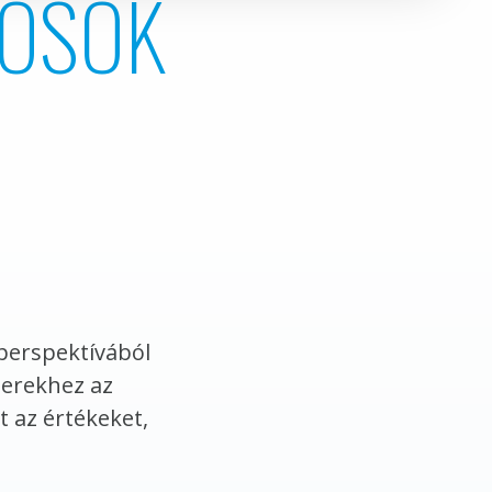
ROSOK
 perspektívából
berekhez az
 az értékeket,