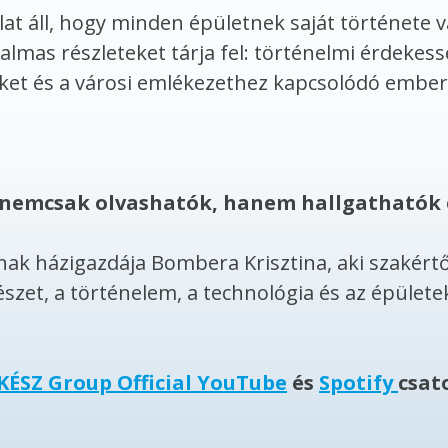
 áll, hogy minden épületnek saját története va
almas részleteket tárja fel: történelmi érdekes
eket és a városi emlékezethez kapcsolódó ember
n nemcsak olvashatók, hanem hallgathatók é
ak házigazdája Bombera Krisztina, aki szakértő
észet, a történelem, a technológia és az épüle
KÉSZ Group Official YouTube
és
Spotify
csat