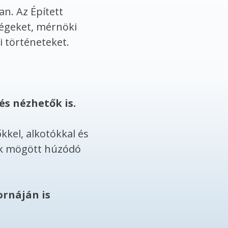
n. Az Épített
ségeket, mérnöki
i történeteket.
s nézhetők is.
kkel, alkotókkal és
tek mögött húzódó
ornáján is