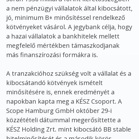
a nem pénzügyi vállalatok által kibocsátott,
jó, minimum B+ minősítéssel rendelkező
kötvényeket vásárol. A jegybank célja, hogy
a hazai vállalatok a bankhitelek mellett
megfelelő mértékben támaszkodjanak
más finanszírozási formákra is.
A tranzakcióhoz szükség volt a vállalat és a
kibocsátandó kötvények ismételt
minősítésére is, ennek eredményét a
napokban kapta meg a KÉSZ Csoport. A
Scope Hamburg GmbH október 29-i
közzétételi dátummal megerősíttette a
KÉSZ Holding Zrt. mint kibocsátó BB stable
hitelminősítését és a második körös