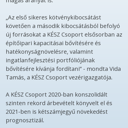
magas arányát is.
„Az első sikeres kötvénykibocsátást
követően a második kibocsátásból befolyó
új forrásokat a KÉSZ Csoport elsősorban az
építőipari kapacitásai bővítésére és
hatékonyságnövelésre, valamint
ingatlanfejlesztési portfóliójának
bővítésére kívánja fordítani” - mondta Vida
Tamás, a KÉSZ Csoport vezérigazgatója.
A KÉSZ Csoport 2020-ban konszolidált
szinten rekord árbevételt könyvelt el és
2021-ben is kétszámjegyű növekedést
prognosztizál.