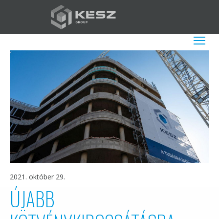
Ugrás
a
tartalomra
HU
További műv
2021. október 29.
ÚJABB