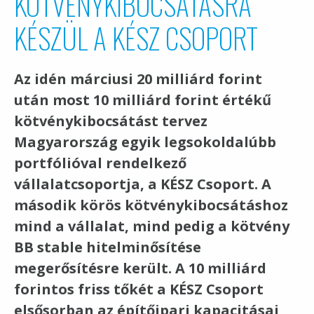
KÖTVÉNYKIBOCSÁTÁSRA
KÉSZÜL A KÉSZ CSOPORT
Az idén márciusi 20 milliárd forint
után most 10 milliárd forint értékű
kötvénykibocsátást tervez
Magyarország egyik legsokoldalúbb
portfólióval rendelkező
vállalatcsoportja, a KÉSZ Csoport. A
második körös kötvénykibocsátáshoz
mind a vállalat, mind pedig a kötvény
BB stable hitelminősítése
megerősítésre került. A 10 milliárd
forintos friss tőkét a KÉSZ Csoport
elsősorban az építőipari kapacitásai